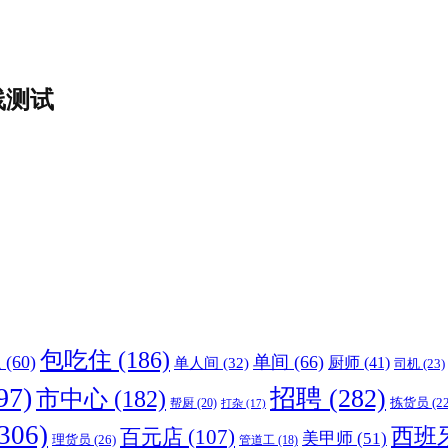
线测试
包吃住
(186)
职
(60)
单间
(66)
厨师
(41)
单人间
(32)
司机
(23)
97)
招聘
(282)
市中心
(182)
帮厨
(20)
拣货员
(22
打杂
(17)
306)
西班
百元店
(107)
美甲师
(51)
理货员
(26)
管道工
(18)