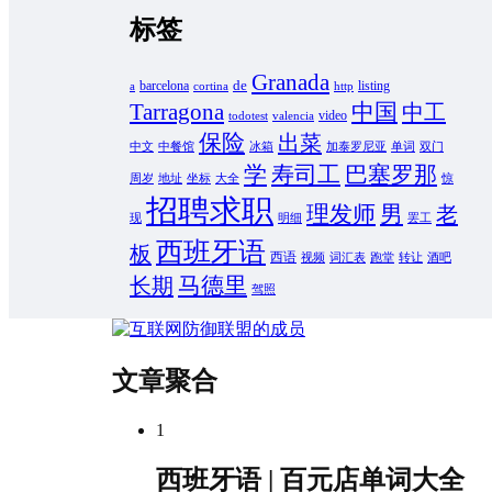
标签
Granada
de
barcelona
listing
a
cortina
http
Tarragona
中国
中工
video
todotest
valencia
保险
出菜
中文
中餐馆
冰箱
加泰罗尼亚
单词
双门
学
寿司工
巴塞罗那
周岁
地址
坐标
大全
惊
招聘求职
男
理发师
老
现
明细
罢工
西班牙语
板
西语
视频
词汇表
跑堂
转让
酒吧
马德里
长期
驾照
文章聚合
1
西班牙语 | 百元店单词大全