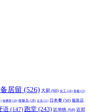
备居留
(526)
大厨
(60)
女工
(26)
客服
(21)
日本餐
(50)
服装店
收银员
(28)
)
按摩师
(20)
文员
(21)
跑堂
(243)
牙语
(147)
近地铁
(64)
近郊