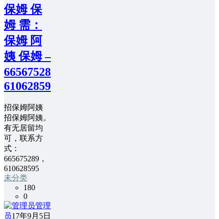
保姆 保
姆 需：
保姆 阿
姨 保姆 –
665675289，
610628595
招保姆阿姨
招保姆阿姨。
有无居留均
可，联系方
式：
665675289，
610628595
未分类
180
0
管理
员
17年9月5日