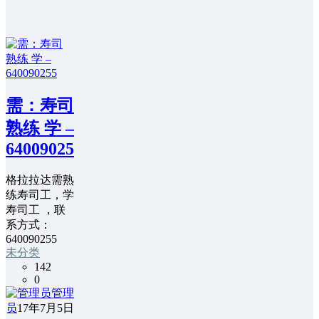
需：寿司
熟练 学 –
640090255
格拉拉达需熟
练寿司工，学
寿司工 ，联
系方式：
640090255
未分类
142
0
管理
员
17年7月5日