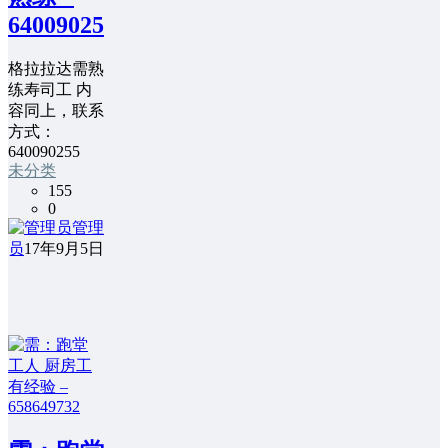
640090255
格拉拉达需熟
练寿司工 内
容同上，联系
方式：
640090255
未分类
155
0
管理
员
17年9月5日