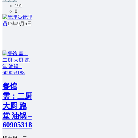
191
0
管理
员
17年9月5日
餐馆
需：二厨
大厨 跑
堂 油锅 –
609053188