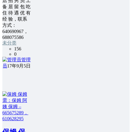
店 招 男 员 工
备 居 留 包 吃
住 待 遇 优 有
经 验，联系
方式：
640690967，
688075586
未分类
156
0
管理
员
17年9月5日
保姆 保