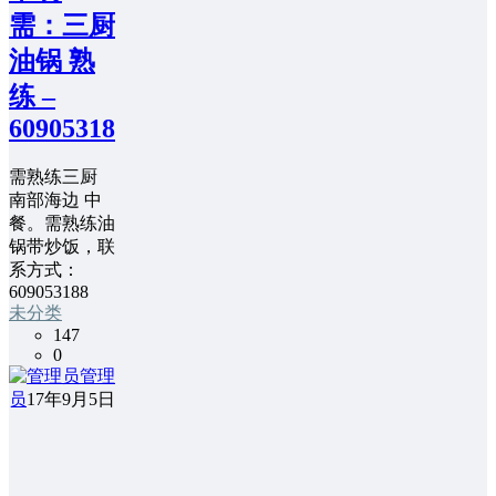
需：三厨
油锅 熟
练 –
609053188
需熟练三厨
南部海边 中
餐。需熟练油
锅带炒饭，联
系方式：
609053188
未分类
147
0
管理
员
17年9月5日