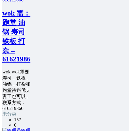
wok 需：
跑堂 油
锅 寿司
铁板 打
杂 –
616219866
wok wok需要
寿司，铁板，
油锅，打杂和
跑堂待遇优夫
妻工也可以，
联系方式：
616219866
未分类
157
0
管理