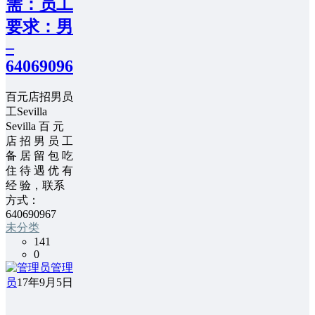
需：员工
要求：男
–
640690967
百元店招男员
工Sevilla
Sevilla 百 元
店 招 男 员 工
备 居 留 包 吃
住 待 遇 优 有
经 验，联系
方式：
640690967
未分类
141
0
管理
员
17年9月5日