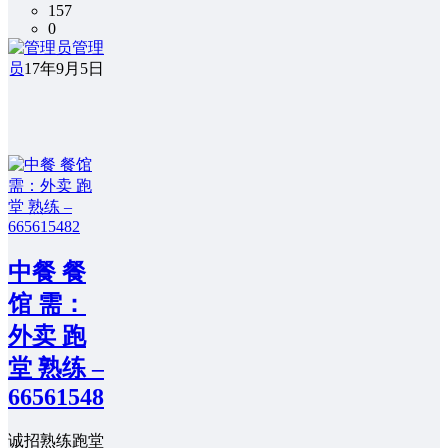
157
0
管理
员
17年9月5日
中餐 餐
馆 需：
外卖 跑
堂 熟练 –
665615482
诚招熟练跑堂