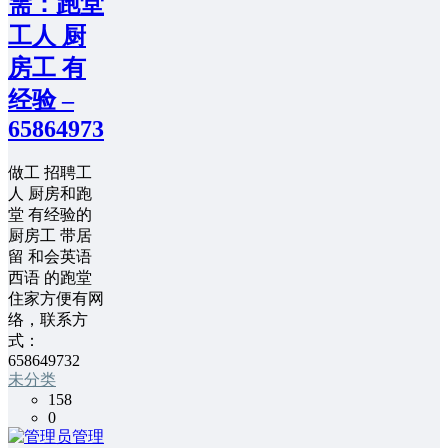
需：跑堂
工人 厨
房工 有
经验 –
658649732
做工 招聘工
人 厨房和跑
堂 有经验的
厨房工 带居
留 和会英语
西语 的跑堂
住家方便有网
络，联系方
式：
658649732
未分类
158
0
管理