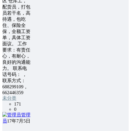
区 仓库工，
配货员，打包
员若干名，高
待遇，包吃
住、保险全
保，全额工资
单，具体工资
面议。 工作
要求：有责任
心，有耐心，
良好的沟通能
力。 联系电
话号码： ，
联系方式：
688299109，
662446359
未分类
171
0
管理
员
17年7月5日