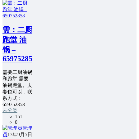
需：二厨
跑堂 油
锅 –
659752858
需要二厨油锅
和跑堂 需要
油锅跑堂。夫
妻也可以，联
系方式：
659752858
未分类
151
0
管理
员
17年9月5日