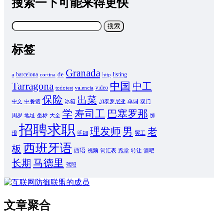
搜索一下可能来得更快
搜
索：
标签
Granada
de
barcelona
listing
a
cortina
http
Tarragona
中国
中工
video
todotest
valencia
保险
出菜
中文
中餐馆
冰箱
加泰罗尼亚
单词
双门
学
寿司工
巴塞罗那
周岁
地址
坐标
大全
惊
招聘求职
男
理发师
老
现
明细
罢工
西班牙语
板
西语
视频
词汇表
跑堂
转让
酒吧
马德里
长期
驾照
文章聚合