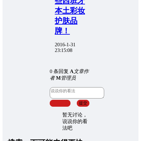
些西班牙
本土彩妆
护肤品
牌！
2016-1-31
23:15:08
0 条回复
A
文章作
者
M
管理员
取消回复
提交
暂无讨论，
说说你的看
法吧