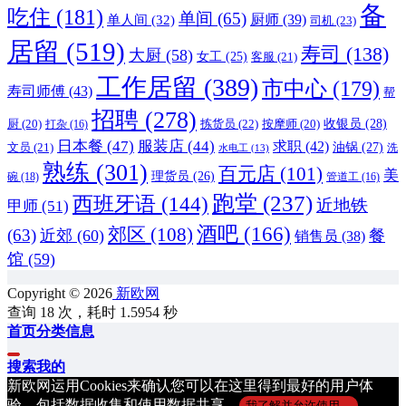
备
吃住
(181)
单间
(65)
厨师
(39)
单人间
(32)
司机
(23)
居留
(519)
寿司
(138)
大厨
(58)
女工
(25)
客服
(21)
工作居留
(389)
市中心
(179)
寿司师傅
(43)
帮
招聘
(278)
收银员
(28)
拣货员
(22)
厨
(20)
按摩师
(20)
打杂
(16)
日本餐
(47)
服装店
(44)
求职
(42)
油锅
(27)
文员
(21)
洗
水电工
(13)
熟练
(301)
百元店
(101)
美
理货员
(26)
碗
(18)
管道工
(16)
跑堂
(237)
西班牙语
(144)
甲师
(51)
近地铁
酒吧
(166)
郊区
(108)
(63)
近郊
(60)
餐
销售员
(38)
馆
(59)
Copyright © 2026
新欧网
查询 18 次，耗时 1.5954 秒
首页
分类信息
搜索
我的
新欧网运用Cookies来确认您可以在这里得到最好的用户体
验，包括数据收集和使用数据共享。
我了解并允许使用。