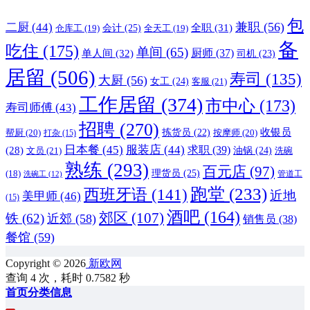
包
兼职
(56)
二厨
(44)
全职
(31)
会计
(25)
仓库工
(19)
全天工
(19)
备
吃住
(175)
单间
(65)
单人间
(32)
厨师
(37)
司机
(23)
居留
(506)
寿司
(135)
大厨
(56)
女工
(24)
客服
(21)
工作居留
(374)
市中心
(173)
寿司师傅
(43)
招聘
(270)
收银员
帮厨
(20)
拣货员
(22)
按摩师
(20)
打杂
(15)
日本餐
(45)
服装店
(44)
求职
(39)
(28)
油锅
(24)
文员
(21)
洗碗
熟练
(293)
百元店
(97)
理货员
(25)
(18)
管道工
洗碗工
(12)
跑堂
(233)
西班牙语
(141)
近地
美甲师
(46)
(15)
酒吧
(164)
郊区
(107)
铁
(62)
近郊
(58)
销售员
(38)
餐馆
(59)
Copyright © 2026
新欧网
查询 4 次，耗时 0.7582 秒
首页
分类信息