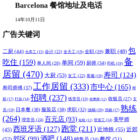
Barcelona 餐馆地址及电话
14年10月11日
广告关键词
包
兼职
(48)
二厨
(44)
全职
(29)
会计
(22)
全天工
(19)
仓库工
(15)
备
吃住
(159)
单间
(59)
厨师
(34)
单人间
(28)
司机
(19)
居留
(470)
寿司
(124)
大厨
(53)
女工
(22)
客服
(18)
工作居留
(333)
市中心
(165)
寿司师傅
(37)
帮
招聘
(237)
收银员
(27)
拣货员
(19)
文
厨
(17)
打杂
(14)
按摩师
(12)
熟练
日本餐
(38)
服装店
(38)
求职
(32)
员
(19)
油锅
(20)
洗碗
(17)
(264)
百元店
(93)
美甲师
理货员
(24)
管道工
(14)
短租
(12)
跑堂
(211)
西班牙语
(127)
近地铁
(55)
近郊
(45)
酒吧
(148)
郊区
(99)
(52)
餐馆
(51)
销售员
(34)