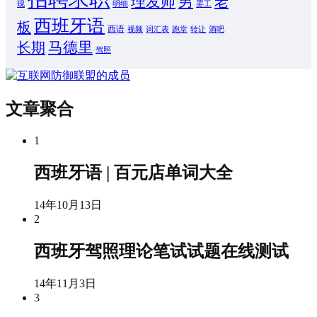
男
理发师
老
现
明细
罢工
西班牙语
板
西语
视频
词汇表
跑堂
转让
酒吧
马德里
长期
驾照
文章聚合
1
西班牙语 | 百元店单词大全
14年10月13日
2
西班牙驾照理论笔试试题在线测试
14年11月3日
3