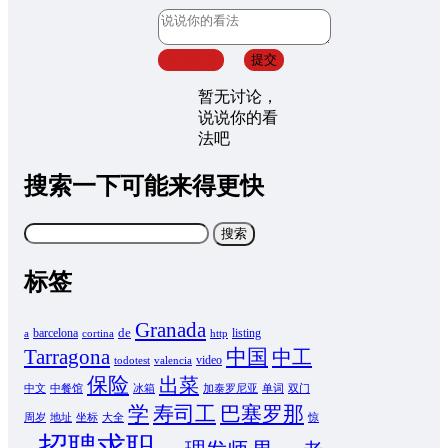
取消回复
提交
暂无讨论，
说说你的看
法吧
搜索一下可能来得更快
搜
索：
标签
Granada
de
barcelona
listing
a
cortina
http
Tarragona
中国
中工
video
todotest
valencia
保险
出菜
中文
中餐馆
冰箱
加泰罗尼亚
单词
双门
学
寿司工
巴塞罗那
周岁
地址
坐标
大全
惊
招聘求职