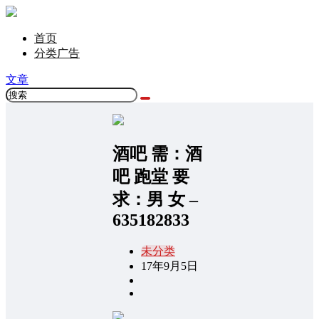
首页
分类广告
文章
酒吧 需：酒
吧 跑堂 要
求：男 女 –
635182833
未分类
17年9月5日