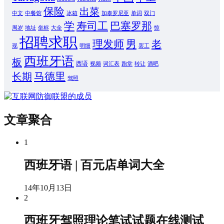
保险
出菜
中文
中餐馆
冰箱
加泰罗尼亚
单词
双门
学
寿司工
巴塞罗那
周岁
地址
坐标
大全
惊
招聘求职
男
理发师
老
现
明细
罢工
西班牙语
板
西语
视频
词汇表
跑堂
转让
酒吧
马德里
长期
驾照
文章聚合
1
西班牙语 | 百元店单词大全
14年10月13日
2
西班牙驾照理论笔试试题在线测试