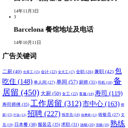
14年11月3日
3
Barcelona 餐馆地址及电话
14年10月11日
广告关键词
包
二厨
(40)
兼职
(42)
全职
(26)
会计
(22)
全天工
(17)
仓库工
(15)
备
吃住
(148)
单间
(57)
厨师
(31)
单人间
(27)
司机
(18)
居留
(450)
寿司
(119)
大厨
(50)
女工
(22)
客服
(18)
工作居留
(312)
市中心
(163)
寿司师傅
(35)
帮
招聘
(227)
收银员
(27)
文
拣货员
(18)
厨
(15)
打杂
(13)
按摩师
(12)
熟练
日本餐
(38)
服装店
(35)
求职
(31)
员
(19)
油锅
(20)
洗碗
(16)