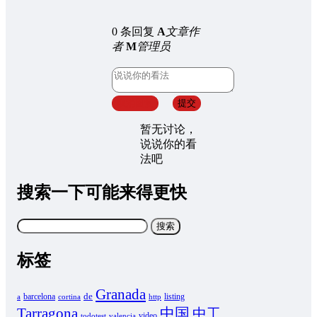
0 条回复
A
文章作
者
M
管理员
取消回复
提交
暂无讨论，
说说你的看
法吧
搜索一下可能来得更快
搜
索：
标签
Granada
de
barcelona
listing
a
cortina
http
Tarragona
中国
中工
video
todotest
valencia