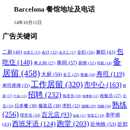
Barcelona 餐馆地址及电话
14年10月11日
广告关键词
包
二厨
(40)
兼职
(43)
全职
(26)
会计
(22)
全天工
(17)
仓库工
(15)
备
吃住
(148)
单间
(57)
厨师
(31)
单人间
(27)
司机
(18)
居留
(458)
寿司
(119)
大厨
(50)
女工
(22)
客服
(18)
工作居留
(320)
市中心
(163)
寿司师傅
(35)
帮
招聘
(232)
收银员
(27)
拣货员
(19)
文
厨
(17)
打杂
(13)
按摩师
(12)
熟练
日本餐
(38)
服装店
(38)
求职
(32)
员
(19)
油锅
(20)
洗碗
(16)
(256)
百元店
(93)
美甲师
理货员
(24)
管道工
(14)
短租
(12)
跑堂
(203)
西班牙语
(124)
近地铁
(53)
近郊
(43)