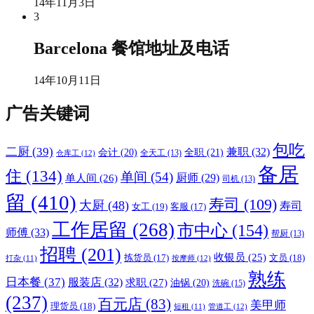
14年11月3日
3
Barcelona 餐馆地址及电话
14年10月11日
广告关键词
包吃
二厨
(39)
兼职
(32)
会计
(20)
全职
(21)
仓库工
(12)
全天工
(13)
备居
住
(134)
单间
(54)
厨师
(29)
单人间
(26)
司机
(13)
留
(410)
寿司
(109)
大厨
(48)
寿司
女工
(19)
客服
(17)
工作居留
(268)
市中心
(154)
师傅
(33)
帮厨
(13)
招聘
(201)
收银员
(25)
文员
(18)
拣货员
(17)
按摩师
(12)
打杂
(11)
熟练
日本餐
(37)
服装店
(32)
求职
(27)
油锅
(20)
洗碗
(15)
(237)
百元店
(83)
美甲师
理货员
(18)
管道工
(12)
短租
(11)