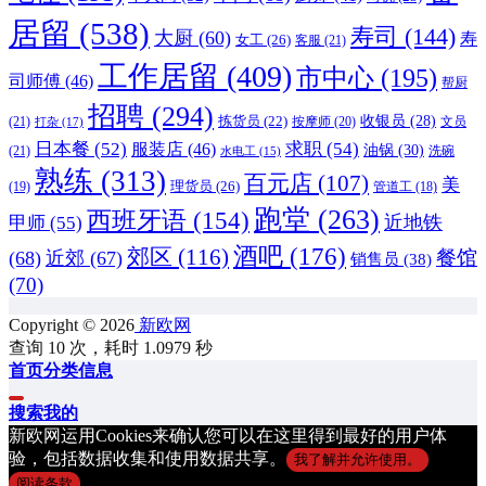
居留
(538)
寿司
(144)
大厨
(60)
寿
女工
(26)
客服
(21)
工作居留
(409)
市中心
(195)
司师傅
(46)
帮厨
招聘
(294)
收银员
(28)
(21)
拣货员
(22)
按摩师
(20)
文员
打杂
(17)
日本餐
(52)
服装店
(46)
求职
(54)
油锅
(30)
(21)
洗碗
水电工
(15)
熟练
(313)
百元店
(107)
美
理货员
(26)
(19)
管道工
(18)
跑堂
(263)
西班牙语
(154)
近地铁
甲师
(55)
酒吧
(176)
郊区
(116)
餐馆
(68)
近郊
(67)
销售员
(38)
(70)
Copyright © 2026
新欧网
查询 10 次，耗时 1.0979 秒
首页
分类信息
搜索
我的
新欧网运用Cookies来确认您可以在这里得到最好的用户体
验，包括数据收集和使用数据共享。
我了解并允许使用。
阅读条款