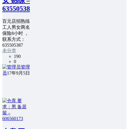
女 熟练 –
635505387
百元店招熟练
工人男女两名
保险8小时 ，
联系方式：
635505387
未分类
190
0
管理
员
17年9月5日