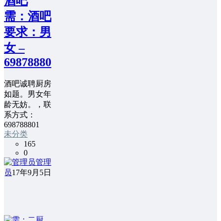
酒吧
需：酒吧
要求：男
女 –
698788801
酒吧诚聘厨房
如题。男女年
龄无妨。，联
系方式：
698788801
未分类
165
0
管理
员
17年9月5日