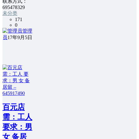
联系方式：
695478329
未分类
171
0
管理
员
17年9月5日
百元店
需：工人
要求：男
女 备居