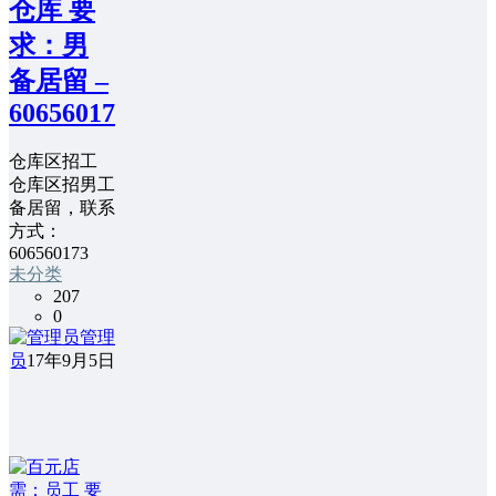
仓库 要
求：男
备居留 –
606560173
仓库区招工
仓库区招男工
备居留，联系
方式：
606560173
未分类
207
0
管理
员
17年9月5日