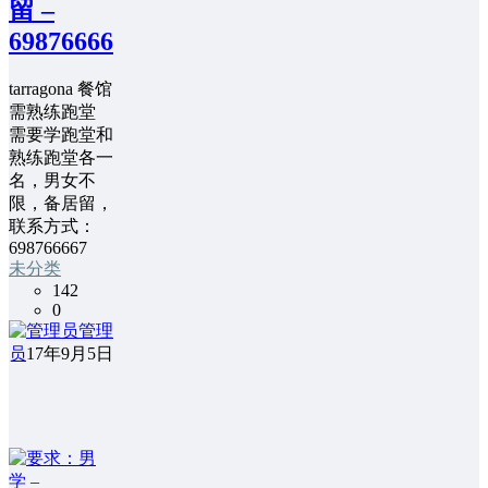
留 –
698766667
tarragona 餐馆
需熟练跑堂
需要学跑堂和
熟练跑堂各一
名，男女不
限，备居留，
联系方式：
698766667
未分类
142
0
管理
员
17年9月5日