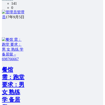
141
0
管理
员
17年9月5日
餐馆
需：跑堂
要求：男
女 熟练
学 备居