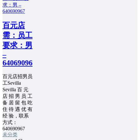
百元店
需：员工
要求：男
–
640690967
百元店招男员
工Sevilla
Sevilla 百 元
店 招 男 员 工
备 居 留 包 吃
住 待 遇 优 有
经 验，联系
方式：
640690967
未分类