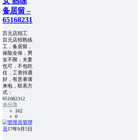
女 熟练
备居留 –
651682312
百元店招工
百元店招熟练
工，备居留，
保险全保，男
女不限，夫妻
也可，不包吃
住，工资待遇
好，有意者请
来电，联系方
式：
651682312
未分类
162
0
管理
员
17年9月5日