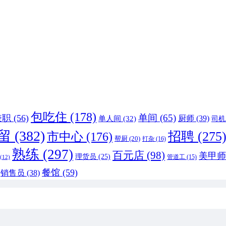
包吃住
(178)
单间
(65)
兼职
(56)
厨师
(39)
单人间
(32)
司机
留
(382)
招聘
(275
市中心
(176)
帮厨
(20)
打杂
(16)
熟练
(297)
百元店
(98)
美甲师
理货员
(25)
管道工
(15)
(12)
餐馆
(59)
销售员
(38)