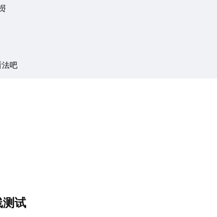
员
看法吧
线测试