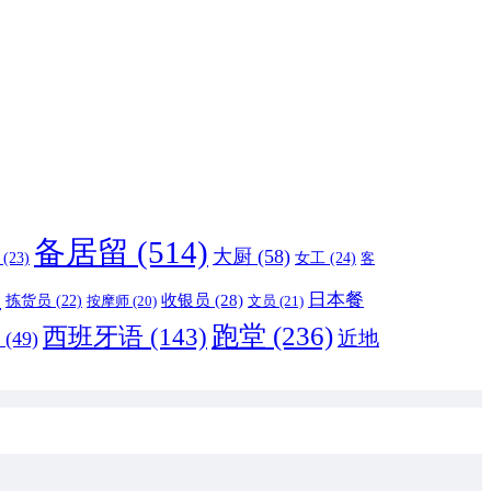
备居留
(514)
大厨
(58)
女工
(24)
(23)
客
)
日本餐
收银员
(28)
拣货员
(22)
按摩师
(20)
文员
(21)
跑堂
(236)
西班牙语
(143)
近地
(49)